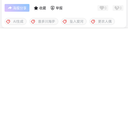
0
0
海报分享
收藏
举报
AI生成
喜多川海夢
坠入爱河
更衣人偶
0 条回复
文章作者
管理员
A
M
首页
专题
认证
搜索
菜单
我的
欢迎您，新朋友，感谢参与互动！
确认修改
您必须登录或注册以后才能发表评论
登录
提交