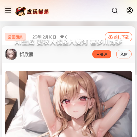
23年12月18日
0
插画图集
前往下载
AI生成 更衣人偶坠入爱河 喜多川海夢
忻欣嘉
关注
私信