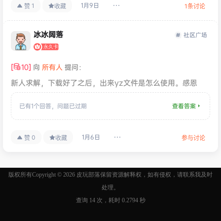
1月9日
1
赞
收藏
1
条讨论
冰冰阔落
社区广场
[
10
]
向
所有人
提问：
新人求解，下载好了之后，出来yz文件是怎么使用。感恩
已有
1
个回答，
问题已过期
查看答案
1月6日
0
赞
收藏
参与讨论
社区广场
2026-07-24
版权所有Copyright © 2026
我很好奇有没有妹子玩这类游戏的
皮玩部落
保留资源解释权，如有侵权，请联系我及时
19:52:22
处理。
社区广场
查询 14 次，耗时 0.2794 秒
2026-07-23
求赤莲忍法帖
22:11:33