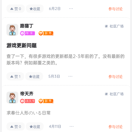
6月2日
0
赞
收藏
参与讨论
路猫丁
社区广场
游戏更新问题
查了一下，有很多游戏的更新都是2-3年前的了。没有最新的
版本吗？例如颠覆之类的。
5月3日
1
赞
收藏
参与讨论
帝天齐
社区广场
求奉仕人形のいる日常
4月11日
0
赞
收藏
参与讨论