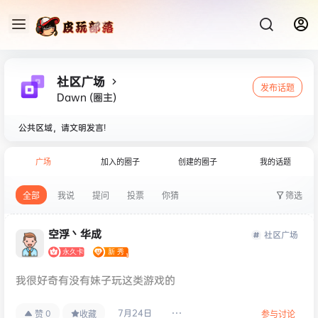
社区广场
发布话题
Dawn
(圈主)
公共区域，请文明发言!
广场
加入的圈子
创建的圈子
我的话题
全部
我说
提问
投票
你猜
筛选
空浮丶华成
社区广场
我很好奇有没有妹子玩这类游戏的
7月24日
0
赞
收藏
参与讨论