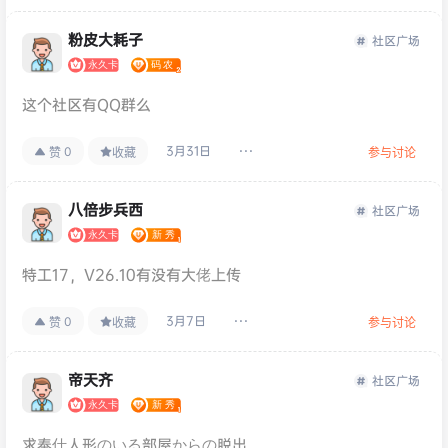
粉皮大耗子
社区广场
这个社区有QQ群么
3月31日
0
赞
收藏
参与讨论
八倍步兵西
社区广场
特工17，V26.10有没有大佬上传
3月7日
0
赞
收藏
参与讨论
帝天齐
社区广场
求奉仕人形のいる部屋からの脱出