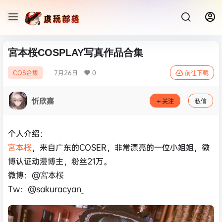
宮本桜COSPLAY写真作品合集
7月26日
0
COS合集
前往下载
忻欣嘉
关注
私信
个人介绍：
宮本桜
，来自广东的COSER，非常漂亮的一位小姐姐，微
博认证动漫博主，粉丝21万。
微博：@宮本桜
Tw：@sakuracyan_