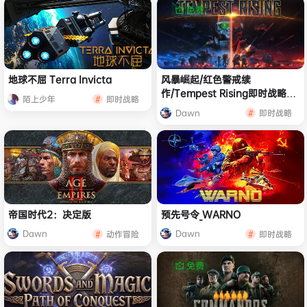
免费
地球不屈 Terra Invicta
风暴崛起/红色警戒续
作/Tempest Rising即时战略游
陌上少年
即时战略
戏
Dawn
即时战略
帝国时代2：决定版
预先号令_WARNO
Dawn
Dawn
动作冒险
即时战略
免费