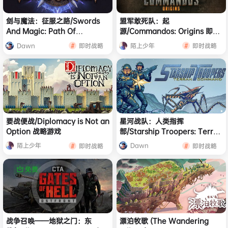
剑与魔法：征服之路/Swords
盟军敢死队：起
And Magic: Path Of
源/Commandos: Origins 即时
Conquest 战斗游戏
战术类游戏
Dawn
陌上少年
即时战略
即时战略
要战便战/Diplomacy is Not an
星河战队：人类指挥
Option 战略游戏
部/Starship Troopers: Terran
Command |官方简体中文
陌上少年
Dawn
即时战略
即时战略
免费
战争召唤——地狱之门：东
漂泊牧歌 (The Wandering