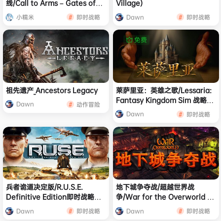
线/Call to Arms – Gates of
Village)
Hell: Ostfront
小糯米
Dawn
即时战略
即时战略
免费
祖先遗产_Ancestors Legacy
莱萨里亚：英雄之歌/Lessaria:
Fantasy Kingdom Sim 战略模
Dawn
动作冒险
拟游戏
Dawn
即时战略
兵者诡道决定版/R.U.S.E.
地下城争夺战/超越世界战
Definitive Edition即时战略游
争/War for the Overworld 策
戏
略‎游戏
Dawn
Dawn
即时战略
即时战略