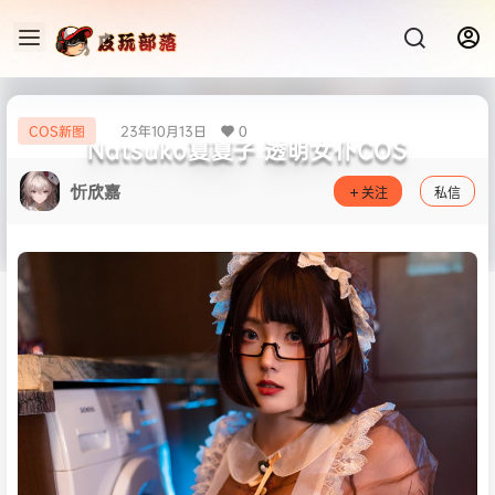
23年10月13日
0
COS新图
Natsuko夏夏子 透明女仆COS
忻欣嘉
关注
私信