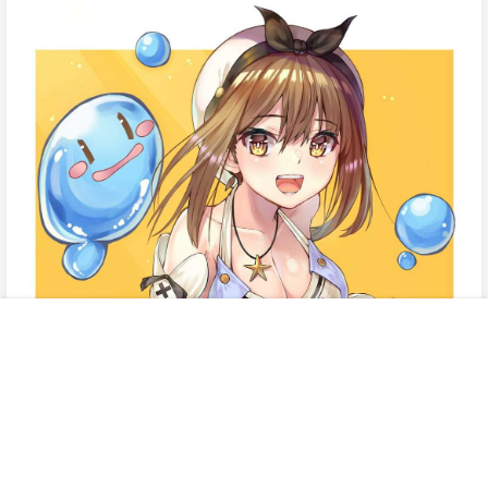
首页
专题
认证
搜索
菜单
我的