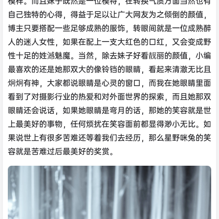
模样。而且妹子既然是一位模特，在转换气质方面当然也有
自己独特的心得，得益于足以让广大网友为之倾倒的颜值，
博主只要搭配一些足够成熟的服饰，转眼间就是一位成熟醉
人的迷人女性，如果在配上一支大红色的口红，又会变成野
性十足的姓澸魅魔。当然，除去妹子好看靓丽的颜值，小编
最喜欢的还是她那双大的像铃铛的眼睛，看起来清澈无比且
炯炯有神，大家都说眼睛是心灵的窗口，而我在她眼睛里面
看到了对摄影行业的热爱和对外面世界的探索，而且她那双
眼睛还会说话，如果她眼睛是弯月的话，那她的笑容就是世
上最美好的事物，任何烦扰在笑容面前都显得渺小无比。如
果说世上有很多苦难还等着我们去经历，那么星野咪兔的笑
容就是苦难过后最美好的奖赏。