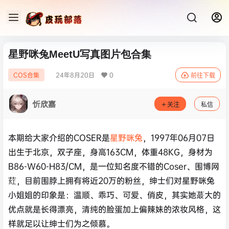
星野咪兔MeetU写真图片包合集
24年8月20日
0
COS合集
前往下载
忻欣嘉
关注
私信
本期给大家介绍的COSER是
星野咪兔
，1997年06月07日
出生于北京，双子座，身高163CM，体重48KG，身材为
B86-W60-H83/CM，是一位知名度不错的Coser、围博网
荭，目前围脖上拥有将近20万的粉丝，绅士们对星野咪兔
小姐姐的印象是：温顺、乖巧、可爱、俏皮，其实她蕞大的
优点就是长得漂亮，清纯的脸蛋加上偏辣妹的浓妆风格，这
样就足以让绅士们为之倾慕。