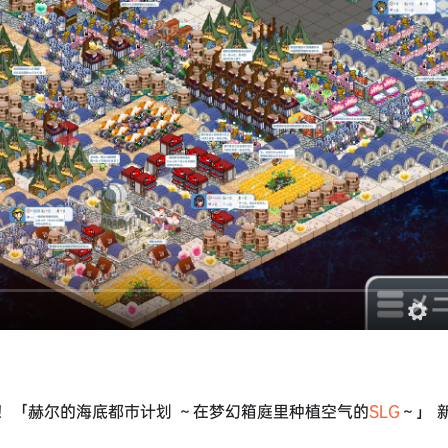
！「赫尔的海底都市计划 ～在梦幻箱庭里种植空气的
SLG
～」 