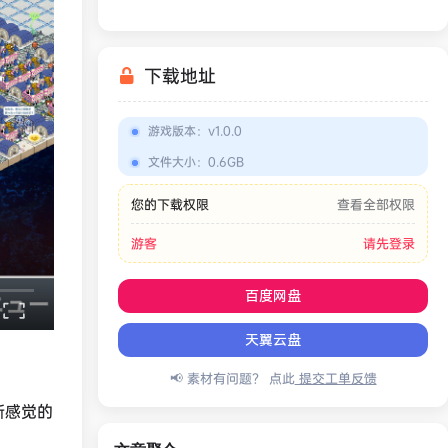
War Simulator
下载地址
游戏版本
：
v1.0.0
文件大小
：
0.6GB
您的下载权限
查看全部权限
游客
请先登录
百度网盘
天翼云盘
📢 素材有问题？ 点此
提交工单反馈
新感觉的