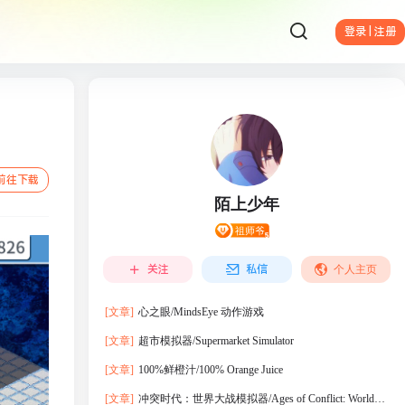
登录 | 注册
前往下载
陌上少年
关注
私信
个人主页
[文章]
心之眼/MindsEye 动作‎游戏
[文章]
超市模拟器/Supermarket Simulator
[文章]
100%鲜橙汁/100% Orange Juice
[文章]
冲突时代：世界大战模拟器/Ages of Conflict: World