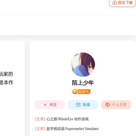
前往下载
玩家的
是本作
陌上少年
关注
私信
个人主页
[文章]
心之眼/MindsEye 动作‎游戏
[文章]
超市模拟器/Supermarket Simulator