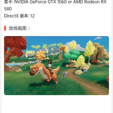
显卡: NVIDIA GeForce GTX 1060 or AMD Radeon RX
580
DirectX 版本: 12
游戏截图：