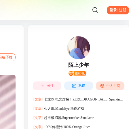
登录 | 注册
前往下载
陌上少年
关注
私信
个人主页
[文章]
七龙珠 电光炸裂！ZERO/DRAGON BALL: Sparking!
ZERO
[文章]
心之眼/MindsEye 动作‎游戏
[文章]
超市模拟器/Supermarket Simulator
[文章]
100%鲜橙汁/100% Orange Juice