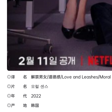
◎译 名 解禁男女/道德感/Love and Leashes/Moral 
◎片 名 모럴 센스
◎年 代 2022
◎产 地 韩国