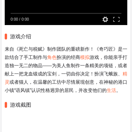
0:00
/
0:00
游戏介绍
来自《死亡与税赋》制作团队的重磅新作！《奇巧匠》是一
款结合了手工制作与
角色
扮演的经商
模拟
游戏，你能亲手打
造独一无二的物品——为美人鱼制作一条精美的项链，或者
献上一把龙血锻成的宝剑，一切由你决定！扮演飞蛾族、
精
灵
或者猫人，在温馨的工坊中尽情展现创意，在神秘的港口
小镇“语风镇”认识性格迥异的居民，并改变他们的
生活
。
游戏截图