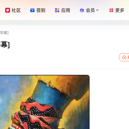
社区
签到
应用
会员
更多
英字幕]
字幕]