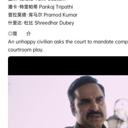
潘卡·特里帕蒂 Pankaj Tripathi
普拉莫德·库马尔 Pramod Kumar
什里达·杜比 Shreedhar Dubey
◎简 介
An unhappy civilian asks the court to mandate comp
courtroom play.