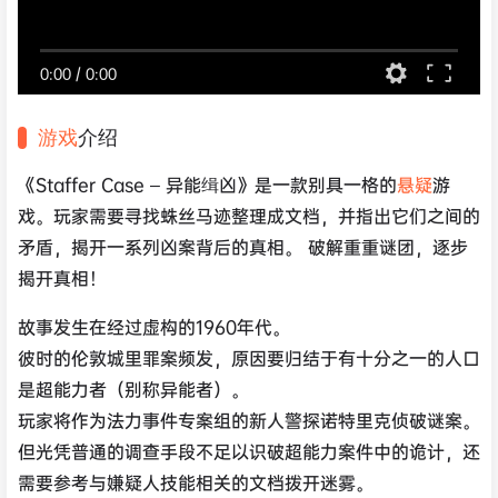
0:00
/
0:00
游戏
介绍
《Staffer Case – 异能缉凶》是一款别具一格的
悬疑
游
戏。玩家需要寻找蛛丝马迹整理成文档，并指出它们之间的
矛盾，揭开一系列凶案背后的真相。 破解重重谜团，逐步
揭开真相！
故事发生在经过虚构的1960年代。
彼时的伦敦城里罪案频发，原因要归结于有十分之一的人口
是超能力者（别称
异能者
）。
玩家将作为
法力事件专案组
的新人警探
诺特里克
侦破谜案。
但光凭普通的调查手段不足以识破超能力案件中的诡计，还
需要参考与嫌疑人技能相关的文档拨开迷雾。