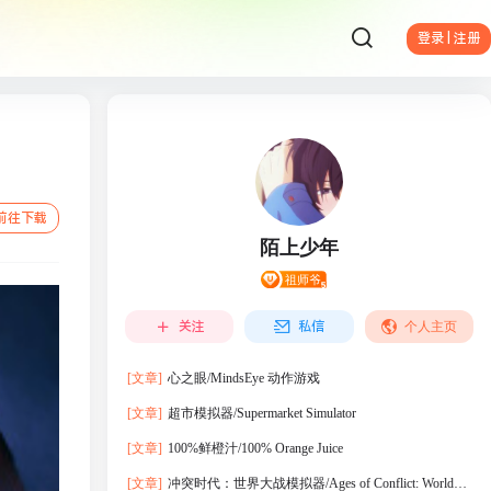
登录 | 注册
前往下载
陌上少年
关注
私信
个人主页
[文章]
心之眼/MindsEye 动作‎游戏
[文章]
超市模拟器/Supermarket Simulator
[文章]
100%鲜橙汁/100% Orange Juice
[文章]
冲突时代：世界大战模拟器/Ages of Conflict: World