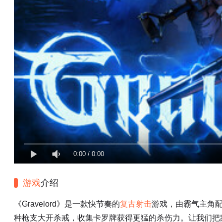
0:00
/
0:00
游戏
介绍
《Gravelord》是一款快节奏的
复古
射击
游戏，由霸气主角
种枪支大开杀戒，收集卡罗牌获得更猛的杀伤力。让我们把