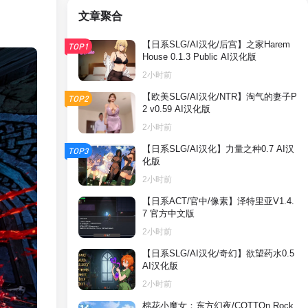
文章聚合
【日系SLG/AI汉化/后宫】之家Harem
TOP1
House 0.1.3 Public AI汉化版
2小时前
【欧美SLG/AI汉化/NTR】淘气的妻子P
TOP2
2 v0.59 AI汉化版
2小时前
【日系SLG/AI汉化】力量之种0.7 AI汉
TOP3
化版
2小时前
【日系ACT/官中/像素】泽特里亚V1.4.
7 官方中文版
2小时前
【日系SLG/AI汉化/奇幻】欲望药水0.5
AI汉化版
2小时前
棉花小魔女：东方幻夜/COTTOn Rock