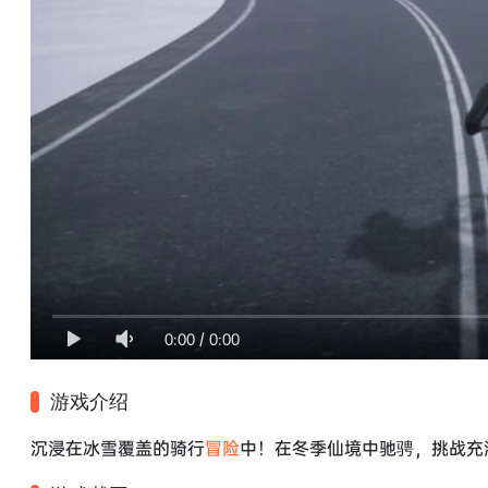
0:00
/
0:00
游戏介绍
沉浸在冰雪覆盖的骑行
冒险
中！在冬季仙境中驰骋，挑战充