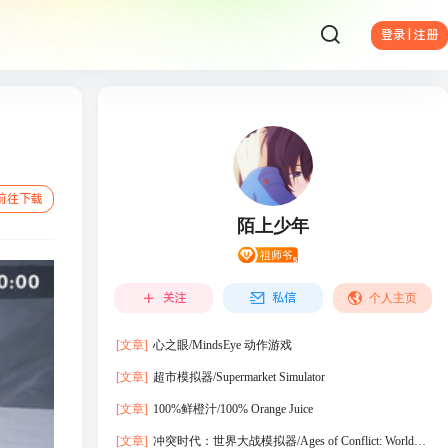
登录 | 注册
前往下载
陌上少年
关注
私信
个人主页
[文章]
心之眼/MindsEye 动作‎游戏
[文章]
超市模拟器/Supermarket Simulator
[文章]
100%鲜橙汁/100% Orange Juice
[文章]
冲突时代：世界大战模拟器/Ages of Conflict: World