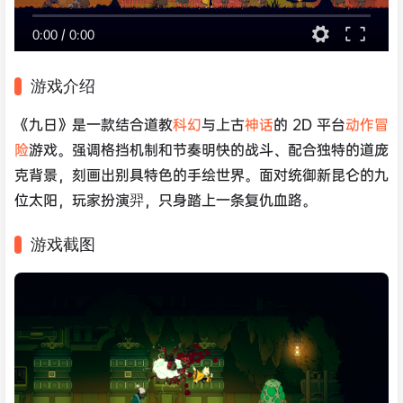
0:00
/
0:00
游戏介绍
《九日》是一款结合道教
科幻
与上古
神话
的 2D 平台
动作
冒
险
游戏。强调格挡机制和节奏明快的战斗、配合独特的道庞
克背景，刻画出别具特色的手绘世界。面对统御新昆仑的九
位太阳，玩家扮演羿，只身踏上一条复仇血路。
游戏截图