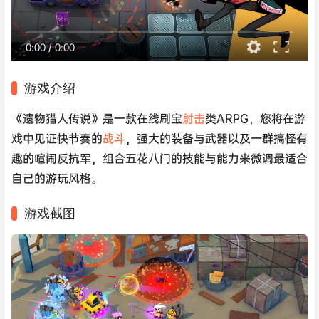
0:00
/
0:00
游戏介绍
《遗物猎人传说》是一款在线刷宝
射击
类ARPG，您将在游
戏中见证快节奏的
战斗
，强大的装备与武器以及一群搞怪有
趣的喧闹反抗军，组合五花八门的技能与能力来微调最适合
自己的游玩风格。
游戏截图