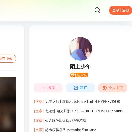
登录 | 注册
前往下载
陌上少年
关注
私信
个人主页
[文章]
无主之地4-虚拟机版/Borderlands 4 HYPERVISOR
[文章]
七龙珠 电光炸裂！ZERO/DRAGON BALL: Sparking!
ZERO
[文章]
心之眼/MindsEye 动作‎游戏
[文章]
超市模拟器/Supermarket Simulator