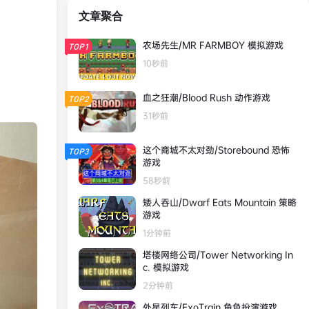
文章聚合
农场先生/MR FARMBOY 模拟游戏
TOP1
10秒前
血之狂潮/Blood Rush 动作‎游戏
TOP2
31秒前
这个商城不太对劲/Storebound 恐怖
TOP3
游戏
58秒前
矮人吞山/Dwarf Eats Mountain 策略
游戏
1分钟前
塔楼网络公司/Tower Networking In
c. 模拟游戏
2分钟前
外星列车/ExoTrain 角色扮演游戏