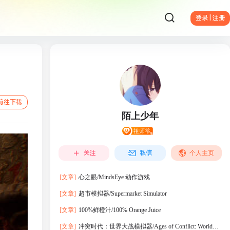
登录 | 注册
前往下载
陌上少年
关注
私信
个人主页
[文章]
心之眼/MindsEye 动作‎游戏
[文章]
超市模拟器/Supermarket Simulator
[文章]
100%鲜橙汁/100% Orange Juice
[文章]
冲突时代：世界大战模拟器/Ages of Conflict: World