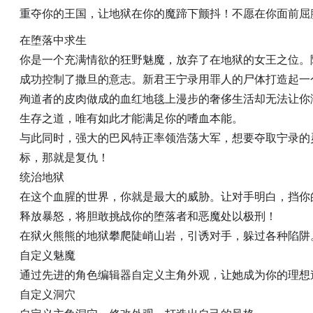
重夺你的王国，让地狱在你的魔蹄下颤抖！不愿在你面前屈
在堕落中求生
你是一个充满情欲的狂野魅魔，放弃了在地狱的女王之位。
成功控制了撒旦的意志。新君王宁录用罪人的尸体打造起一
殉道者的皮肉做成的血红地毯上漫步的奢侈生活却无法让你
生存之道，唯有如此才能满足你的嗜血本能。
与此同时，强大的巴风特正率领浩荡大军，想要夺取宁录的
标，那就是复仇！
统治地狱
在这个血腥的世界，你就是最大的威胁。让对手明白，挡你
释放暴怒，将胆敢挑战你的堕落者和恶魔处以极刑！
在狱火熊熊的地狱攀爬陡峭山岩，引诱对手，躲过各种陷阱
自定义魅魔
通过先进的角色编辑器自定义主角外观，让她成为你的理想
自定义洞穴