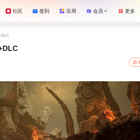
社区
签到
应用
会员
更多
+DLC
+DLC