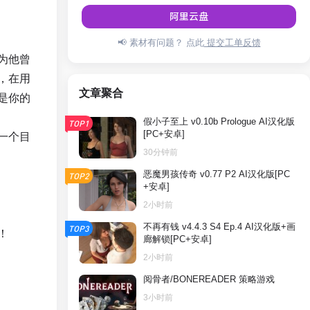
阿里云盘
📢 素材有问题？ 点此
提交工单反馈
为他曾
，在用
文章聚合
是你的
假小子至上 v0.10b Prologue AI汉化版
TOP1
[PC+安卓]
一个目
30分钟前
恶魔男孩传奇 v0.77 P2 AI汉化版[PC
TOP2
+安卓]
2小时前
不再有钱 v4.4.3 S4 Ep.4 AI汉化版+画
TOP3
！
廊解锁[PC+安卓]
2小时前
阅骨者/BONEREADER 策略游戏
3小时前