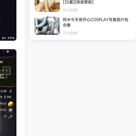
[35套][持续更新]
13小时前
阿半今天很开心COSPLAY写真图片包
合集
13小时前