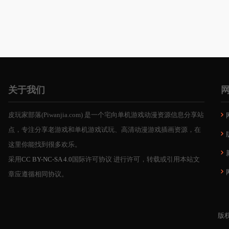
关于我们
皮玩家部落(Piwanjia.com) 是一个宅向单机游戏动漫资源信息分享站
点，专注分享老游戏和单机游戏试玩、高清动漫游戏插画资源，在
这里你能找到很多欢乐。
采用
CC BY-NC-SA 4.0
国际许可协议 进行许可，转载或引用本站文
章应遵循相同协议。
版权