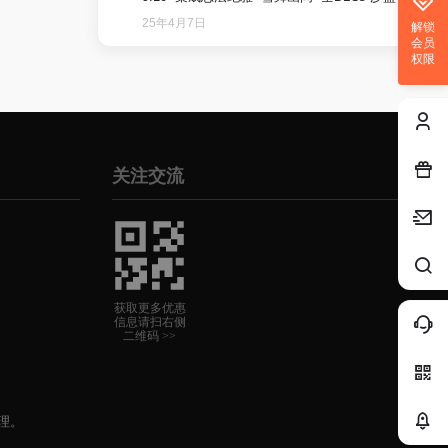
25年4月7日
解锁
会员
权限
关注交流
获取更多优惠
信息请扫右侧
二维码 >>
理。