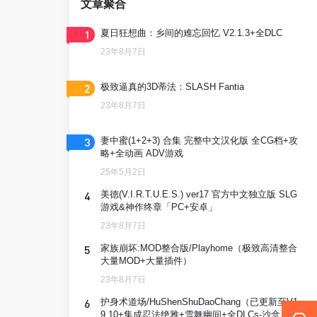
文章聚合
1
夏日狂想曲：乡间的难忘回忆 V2.1.3+全DLC
23年8月7日
2
极致逼真的3D蒂法：SLASH Fantia
23年8月7日
3
妻中蜜(1+2+3) 合集 完整中文汉化版 全CG档+攻
略+全动画 ADV游戏
25年5月2日
4
美德(V.I.R.T.U.E.S.) ver17 官方中文独立版 SLG
游戏&神作终章「PC+安卓」
23年8月7日
5
家族崩坏:MOD整合版/Playhome（极致高清整合
大量MOD+大量插件）
23年8月7日
6
护身术道场/HuShenShuDaoChang（已更新至V1.
9.10+集成忍法绝雅+雪舞幽间+全DLCs-沙盒）