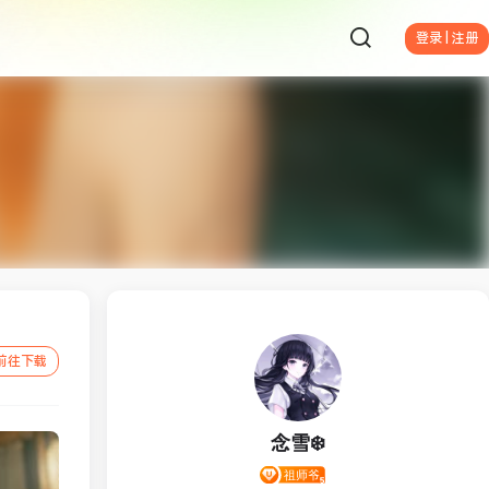
登录 | 注册
前往下载
念雪❄️