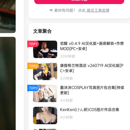
📢 素材有问题？ 点此
提交工单反馈
文章聚合
觉醒 v0.4.9 AI汉化版+画廊解锁+作弊
TOP1
MOD[PC+安卓]
30分钟前
康提格兰特酒店 v260719 AI汉化版[P
TOP2
C+安卓]
2小时前
蠢沫沫COSPLAY写真图片包合集[持续
TOP3
更新]
4小时前
KenKen(けん研)COS图片作品合集
4小时前