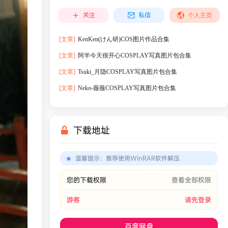
关注
私信
个人主页
[文章]
KenKen(けん研)COS图片作品合集
[文章]
阿半今天很开心COSPLAY写真图片包合集
[文章]
Tsuki_月隐COSPLAY写真图片包合集
[文章]
Neko-薇薇COSPLAY写真图片包合集
下载地址
温馨提示
：
推荐使用WinRAR软件解压
您的下载权限
查看全部权限
游客
请先登录
百度网盘