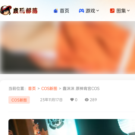
首页
游戏
图集
当前位置：
首页
>
COS新图
>
蠢沫沫 原神宵宫COS
23年11月17日
0
289
COS新图