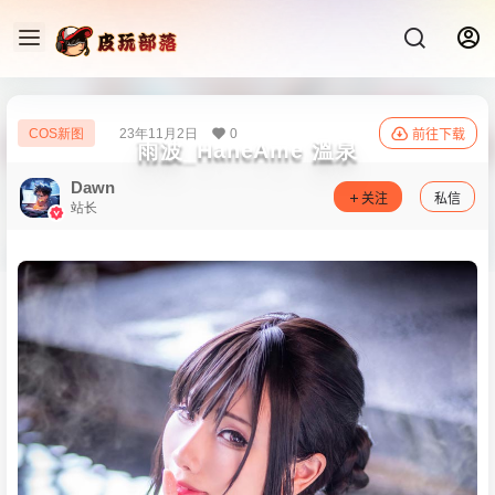
23年11月2日
0
COS新图
前往下载
雨波_HaneAme 溫泉
Dawn
关注
私信
站长