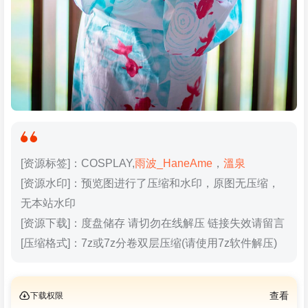
[资源标签]：COSPLAY,
雨波_HaneAme
，
溫泉
[资源水印]：预览图进行了压缩和水印，原图无压缩，
无本站水印
[资源下载]：度盘储存 请切勿在线解压 链接失效请留言
[压缩格式]：7z或7z分卷双层压缩(请使用7z软件解压)
下载权限
查看