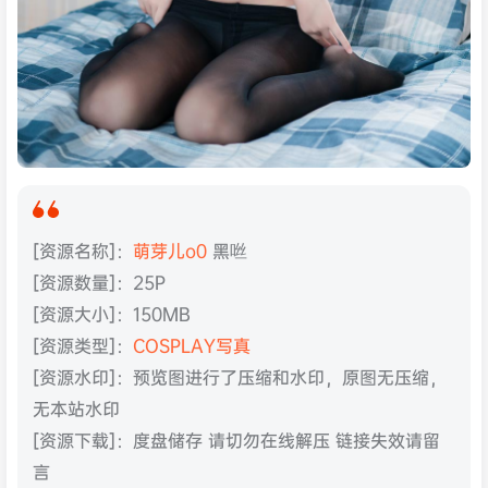
[资源名称]：
萌芽儿o0
黑咝
[资源数量]：25P
[资源大小]：150MB
[资源类型]：
COSPLAY写真
[资源水印]：预览图进行了压缩和水印，原图无压缩，
无本站水印
[资源下载]：度盘储存 请切勿在线解压 链接失效请留
言