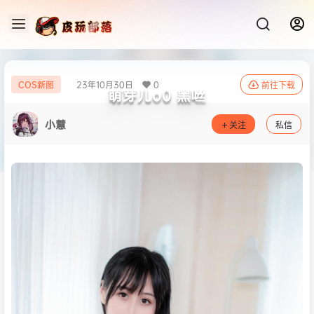
23年10月30日
0
COS新图
前往下载
萌芽儿o0 黑咝
小慧
关注
私信