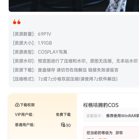
[资源数量]：69P1V
[资源大小]：1.91GB
[资源类型]：COSPLAY写真
[资源水印]：预览图进行了压缩和水印，原图无压缩，无本站水印
[资源下载]：度盘储存 请切勿在线解压 链接失效请留言
[压缩格式]：7z或7z分卷双层压缩(请使用7z软件解压)
桜桃喵拥豹COS
下载权限
VIP用户组：
免费下载
温馨提示：
推荐使用WinRAR
普通用户组：
30
您当前的等级为
游客