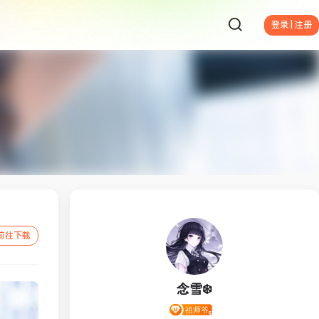
登录 | 注册
前往下载
念雪❄️