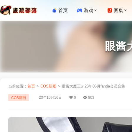
首页
游戏
图集
眼酱大
当前位置：
首页
>
COS新图
>
眼酱大魔王w 23年06月fantia会员合集
23年10月16日
0
803
COS新图