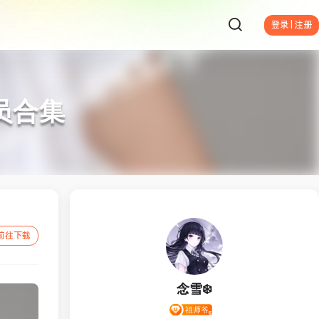
登录 | 注册
会员合集
前往下载
念雪❄️