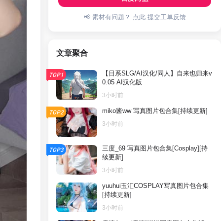
📢 素材有问题？ 点此
提交工单反馈
文章聚合
【日系SLG/AI汉化/同人】自来也归来v
TOP1
0.05 AI汉化版
3小时前
miko酱ww 写真图片包合集[持续更新]
TOP2
3小时前
三度_69 写真图片包合集[Cosplay][持
TOP3
续更新]
3小时前
yuuhui玉汇COSPLAY写真图片包合集
[持续更新]
3小时前