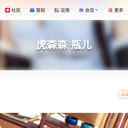
社区
签到
应用
会员
更多
虎森森 瓶儿