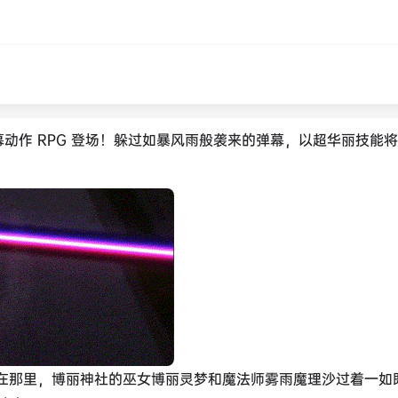
险！弹幕动作 RPG 登场！躲过如暴风雨般袭来的弹幕，以超华丽技能
。
。在那里，博丽神社的巫女博丽灵梦和魔法师雾雨魔理沙过着一如