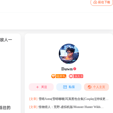
前往下载
将敌人一
Dawn
关注
私信
个人主页
[文章]
雪晴Astra(雪晴嘟嘟)写真图包合集[Cosplay][持续更
新]
既往的
[文章]
怪物猎人：荒野-虚拟机版/Monster Hunter Wilds
HYPERVISOR