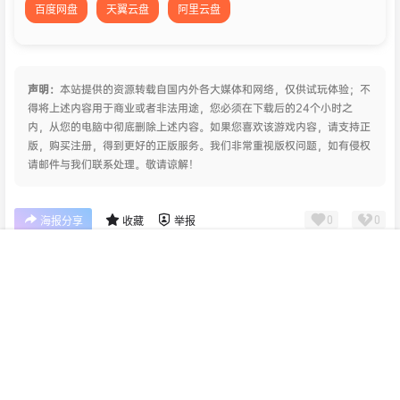
您当前的等级为
游客
请先
登录
百度网盘
天翼云盘
阿里云盘
声明：
本站提供的资源转载自国内外各大媒体和网络，仅供试玩体验；不
得将上述内容用于商业或者非法用途，您必须在下载后的24个小时之
内，从您的电脑中彻底删除上述内容。如果您喜欢该游戏内容，请支持正
版，购买注册，得到更好的正版服务。我们非常重视版权问题，如有侵权
请邮件与我们联系处理。敬请谅解！
首页
专题
认证
搜索
菜单
我的
0
0
海报分享
收藏
举报
版权所有Copyright © 2026
皮玩部落
保留资源解释权，如有侵权，请联系我及时