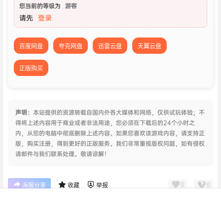
您当前的等级为
游客
请先
登录
百度网盘
夸克网盘
迅雷云盘
天翼云盘
正版购买
声明：
本站提供的资源转载自国内外各大媒体和网络，仅供试玩体验；不
得将上述内容用于商业或者非法用途，您必须在下载后的24个小时之
内，从您的电脑中彻底删除上述内容。如果您喜欢该游戏内容，请支持正
版，购买注册，得到更好的正版服务。我们非常重视版权问题，如有侵权
请邮件与我们联系处理。敬请谅解！
0
0
海报分享
收藏
举报
首页
专题
认证
搜索
菜单
我的
剧情
独立
王国
角色扮演
骑士