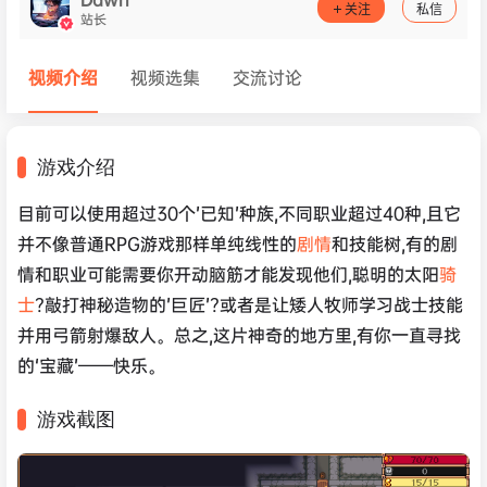
关注
私信
站长
视频介绍
视频选集
交流讨论
游戏介绍
目前可以使用超过30个’已知’种族,不同职业超过40种,且它
并不像普通RPG游戏那样单纯线性的
剧情
和技能树,有的剧
情和职业可能需要你开动脑筋才能发现他们,聪明的太阳
骑
士
?敲打神秘造物的’巨匠’?或者是让矮人牧师学习战士技能
并用弓箭射爆敌人。总之,这片神奇的地方里,有你一直寻找
的‘宝藏’——快乐。
游戏截图