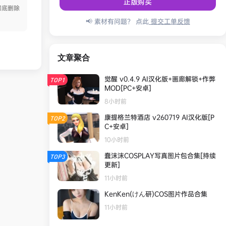
正版购买
彻底删除
📢 素材有问题？ 点此
提交工单反馈
文章聚合
觉醒 v0.4.9 AI汉化版+画廊解锁+作弊
TOP1
MOD[PC+安卓]
8小时前
康提格兰特酒店 v260719 AI汉化版[P
TOP2
C+安卓]
10小时前
蠢沫沫COSPLAY写真图片包合集[持续
TOP3
更新]
11小时前
KenKen(けん研)COS图片作品合集
11小时前