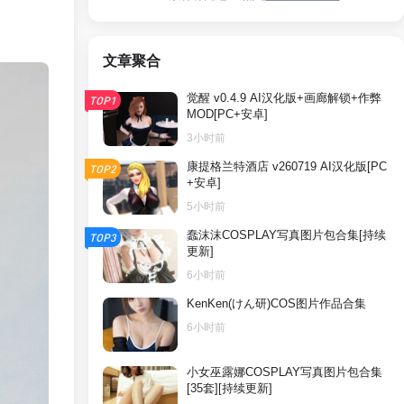
文章聚合
觉醒 v0.4.9 AI汉化版+画廊解锁+作弊
TOP1
MOD[PC+安卓]
3小时前
康提格兰特酒店 v260719 AI汉化版[PC
TOP2
+安卓]
5小时前
蠢沫沫COSPLAY写真图片包合集[持续
TOP3
更新]
6小时前
KenKen(けん研)COS图片作品合集
6小时前
小女巫露娜COSPLAY写真图片包合集
[35套][持续更新]