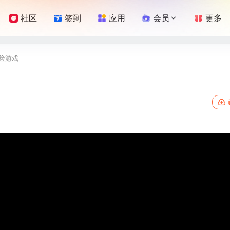
社区
签到
应用
会员
更多
冒险‎游戏