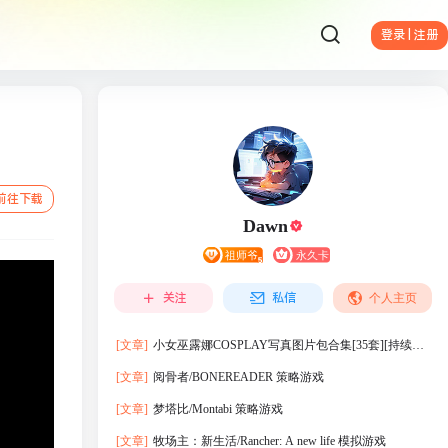
登录 | 注册
前往下载
Dawn
关注
私信
个人主页
[文章]
小女巫露娜COSPLAY写真图片包合集[35套][持续更
新]
[文章]
阅骨者/BONEREADER 策略游戏
[文章]
梦塔比/Montabi 策略游戏
[文章]
牧场主：新生活/Rancher: A new life 模拟游戏