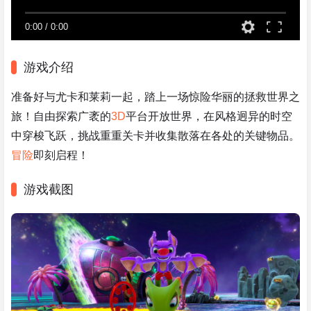
0:00
/
0:00
游戏介绍
准备好与尤卡和莱莉一起，踏上一场惊险华丽的拯救世界之
旅！自由探索广袤的
3D
平台开放世界，在风格迥异的时空
中穿梭飞跃，挑战重重关卡并收集散落在各处的关键物品。
冒险
即刻启程！
游戏截图