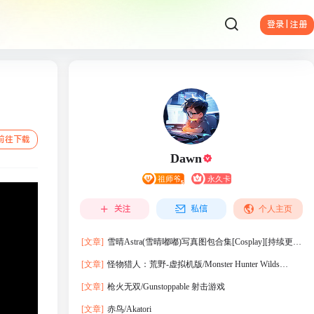
登录 | 注册
前往下载
Dawn
关注
私信
个人主页
[文章]
雪晴Astra(雪晴嘟嘟)写真图包合集[Cosplay][持续更
新]
[文章]
怪物猎人：荒野-虚拟机版/Monster Hunter Wilds
HYPERVISOR
[文章]
枪火无双/Gunstoppable 射击游戏
[文章]
赤鸟/Akatori