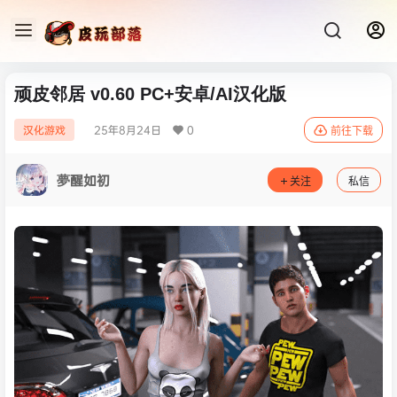
顽皮邻居 v0.60 PC+安卓/AI汉化版
25年8月24日
0
汉化游戏
前往下载
夢醒如初
关注
私信