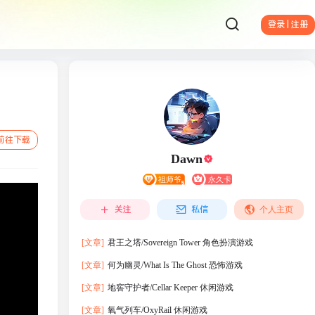
登录 | 注册
前往下载
Dawn
关注
私信
个人主页
[文章]
君王之塔/Sovereign Tower 角色扮演游戏
[文章]
何为幽灵/What Is The Ghost 恐怖游戏
[文章]
地窖守护者/Cellar Keeper 休闲游戏
[文章]
氧气列车/OxyRail 休闲游戏