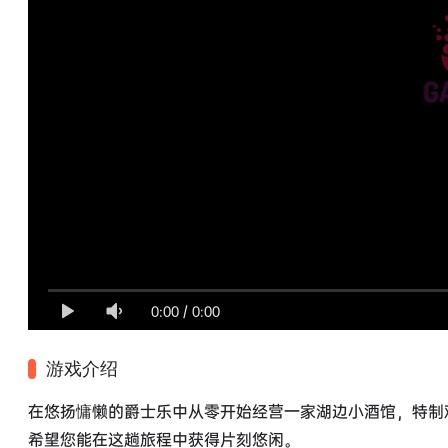
0:00
/
0:00
游戏介绍
在悠扬慵懒的爵士乐中从零开始经营一家湖边小酒馆，特制
希望您能在这趟旅程中获得片刻悠闲。