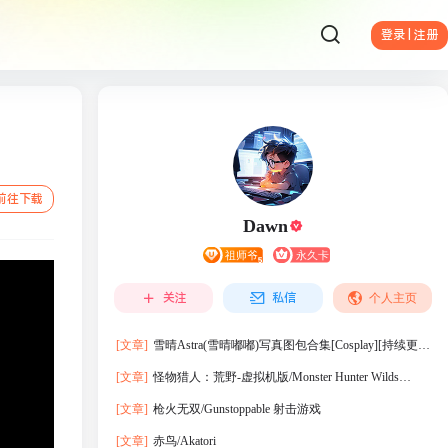
登录 | 注册
前往下载
Dawn
关注
私信
个人主页
[文章]
雪晴Astra(雪晴嘟嘟)写真图包合集[Cosplay][持续更
新]
[文章]
怪物猎人：荒野-虚拟机版/Monster Hunter Wilds
HYPERVISOR
[文章]
枪火无双/Gunstoppable 射击游戏
[文章]
赤鸟/Akatori