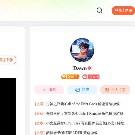
登录 | 注册
前往下载
Dawn
关注
私信
个人主页
[文章]
古神之呼唤/Call of the Elder Gods 解谜冒险游戏
[文章]
哥特王朝：重制版/Gothic 1 Remake 角色扮演游戏
[文章]
小女巫露娜COSPLAY写真图片包合集[35套][持续更
新]
[文章]
阅骨者/BONEREADER 策略游戏