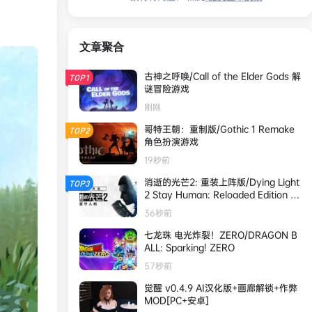
文章聚合
古神之呼唤/Call of the Elder Gods 解
TOP1
谜冒险游戏
刚刚
哥特王朝：重制版/Gothic 1 Remake
TOP2
角色扮演游戏
19秒前
消逝的光芒2: 重装上阵版/Dying Light
TOP3
2 Stay Human: Reloaded Edition 整
合全DLC 动作游戏
36秒前
七龙珠 电光炸裂！ZERO/DRAGON B
ALL: Sparking! ZERO
57秒前
觉醒 v0.4.9 AI汉化版+画廊解锁+作弊
MOD[PC+安卓]