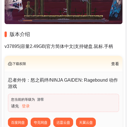
版本介绍
v37895|容量2.49GB|官方简体中文|支持键盘.鼠标.手柄
下载权限
查看
忍者外传：怒之羁绊/NINJA GAIDEN: Ragebound 动作
游戏
您当前的等级为
游客
请先
登录
百度网盘
夸克网盘
迅雷云盘
天翼云盘