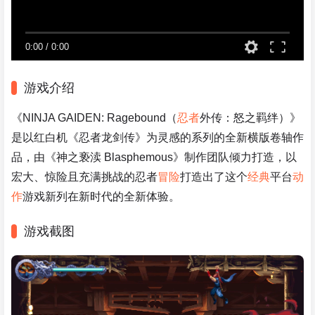
0:00
/
0:00
游戏介绍
《NINJA GAIDEN: Ragebound（
忍者
外传：怒之羁绊）》
是以红白机《忍者龙剑传》为灵感的系列的全新横版卷轴作
品，由《神之亵渎 Blasphemous》制作团队倾力打造，以
宏大、惊险且充满挑战的忍者
冒险
打造出了这个
经典
平台
动
作
游戏新列在新时代的全新体验。
游戏截图