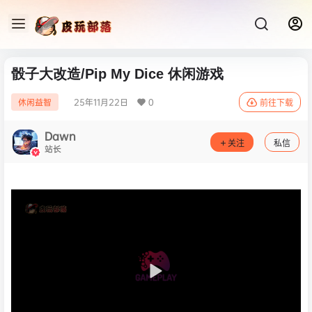
骰子大改造/Pip My Dice 休闲‎游戏
25年11月22日
0
休闲益智
前往下载
Dawn
关注
私信
站长