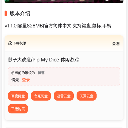
版本介绍
v1.1.0|容量828MB|官方简体中文|支持键盘.鼠标.手柄
下载权限
查看
骰子大改造/Pip My Dice 休闲‎游戏
您当前的等级为
游客
请先
登录
百度网盘
夸克网盘
迅雷云盘
天翼云盘
正版购买