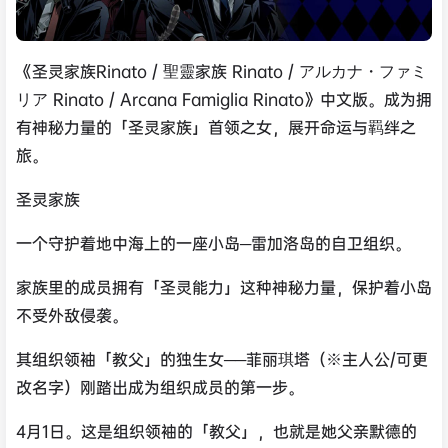
《圣灵家族Rinato / 聖靈家族 Rinato / アルカナ・ファミ
リア Rinato / Arcana Famiglia Rinato》中文版。成为拥
有神秘力量的「圣灵家族」首领之女，展开命运与羁绊之
旅。
圣灵家族
一个守护着地中海上的一座小岛─雷加洛岛的自卫组织。
家族里的成员拥有「圣灵能力」这种神秘力量，保护着小岛
不受外敌侵袭。
其组织领袖「教父」的独生女──菲丽琪塔（※主人公/可更
改名字）刚踏出成为组织成员的第一步。
4月1日。这是组织领袖的「教父」，也就是她父亲默德的