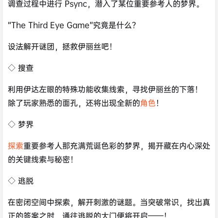
调查过程中进行 Psync，潜入了某位重要参考人的梦界。
“The Third Eye Game”究竟是什么？
设法解开谜团，拯救伊丽丝吧！
◇ 搜查
利用伊达左眼的特殊功能收集线索，寻找伊丽丝的下落！
除了玩家熟悉的面孔，还将出现全新的
角色
！
◇ 梦界
探索
重要参考人那充满荒诞色彩的梦界，揭开藏在内心深处
的关键线索与秘密！
◇ 逃脱
在密闭空间中探索，解开刺激的谜题。当突破常识，找出真
正的答案之时，通往逃脱的大门便将开启——！