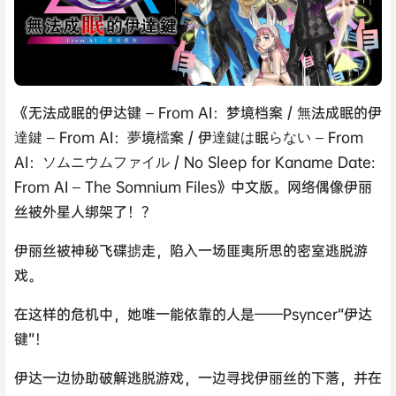
《无法成眠的伊达键 – From AI：梦境档案 / 無法成眠的伊
達鍵 – From AI：夢境檔案 / 伊達鍵は眠らない – From
AI：ソムニウムファイル / No Sleep for Kaname Date:
From AI – The Somnium Files》中文版。网络偶像伊丽
丝被外星人绑架了！？
伊丽丝被神秘飞碟掳走，陷入一场匪夷所思的密室逃脱游
戏。
在这样的危机中，她唯一能依靠的人是——Psyncer“伊达
键”！
伊达一边协助破解逃脱游戏，一边寻找伊丽丝的下落，并在