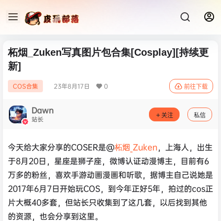
柘烟_Zuken写真图片包合集[Cosplay][持续更
新]
23年8月17日
0
COS合集
前往下载
Dawn
关注
私信
站长
今天给大家分享的COSER是@
柘烟_Zuken
，上海人，出生
于8月20日，星座是狮子座，微博认证动漫博主，目前有6
万多的粉丝，喜欢手游动画漫画和听歌，据博主自己说她是
2017年6月7日开始玩COS，到今年正好5年，拍过的cos正
片大概40多套，但站长只收集到了这几套，以后找到其他
的资源，也会分享到这里。