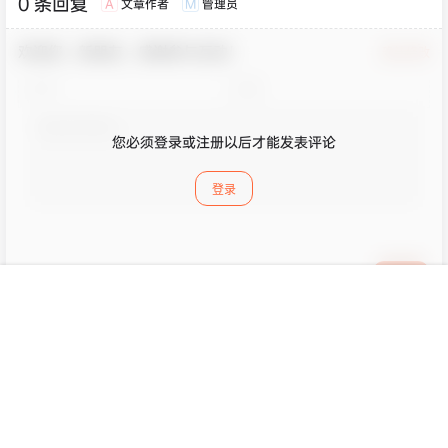
0 条回复
文章作者
管理员
A
M
欢迎您，新朋友，感谢参与互动！
确认修改
您必须登录或注册以后才能发表评论
登录
提交
首页
专题
认证
搜索
菜单
我的
暂无讨论，说说你的看法吧
版权所有Copyright © 2026
皮玩部落
保留资源解释权，如有侵权，请联系我及时