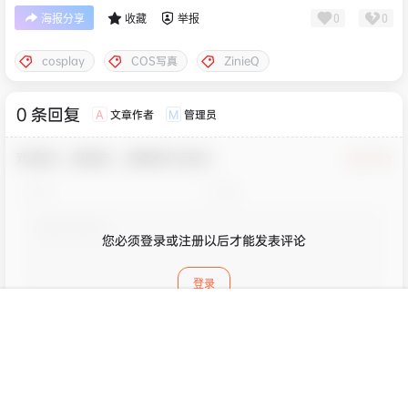
0
0
海报分享
收藏
举报
cosplay
COS写真
ZinieQ
0 条回复
文章作者
管理员
A
M
欢迎您，新朋友，感谢参与互动！
确认修改
您必须登录或注册以后才能发表评论
登录
首页
专题
认证
搜索
菜单
我的
提交