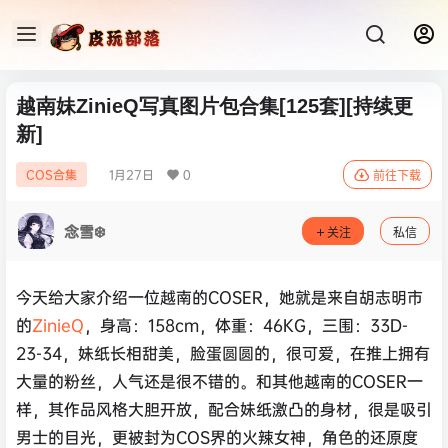
越南妹ZinieQ写真图片包合集[125套][持续更
新]
1月27日
0
COS合集
前往下载
念雪❄️
关注
私信
今天给大家介绍一位越南的COSER，她就是来自胡志明市
的
ZinieQ
，身高：158cm，体重：46KG，三围：33D-
23-34，妹纸长相甜美，脸蛋圆圆的，很可爱，在推上拥有
大量的粉丝，人气还是很不错的。和其他越南的COSER一
样，其作品风格大胆开放，配合妹纸激凸的身材，很是吸引
男士的目光，更被封为COS界的火辣女神，角色的还原度