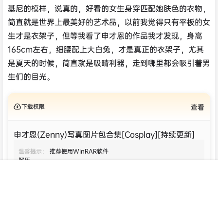
基尼的模样，说真的，好看的女生身穿匹配她肤色的衣物，
简直就是世界上最美好的艺术品，以前我觉得只有平板的女
生才是衣架子，但等我看了申才恩的作品我才发现，身高
165cm左右，细腰配上大白兔，才是真正的衣架子，尤其
是夏天的时候，简直就是吸晴利器，走到哪里都会吸引着男
生们的目光。
下载权限
查看
申才恩(Zenny)写真图片包合集[Cosplay][持续更新]
温馨提示：
推荐使用WinRAR软件
解压
首页
专题
认证
搜索
菜单
我的
您当前的等级为
游客
请先
登录