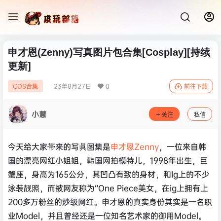
申才恩(Zenny)写真图片包合集[Cosplay][持续
更新]
23年8月27日
0
COS合集
前往下载
小慧
关注
私信
今天给大家帯来的写眞图集是
申才恩Zenny
，一位来自韩
国的漂亮网红小姐姐，韩国网拍模特儿，1998年出生，巨
蟹座，身高为165公分，其凹凸有致的身材，和Ig上的不少
泳装靓照，而被网友称为“One Piece美女，在ig上拥有上
200多万粉丝的炒级网红。申才恩的真实身份其实是一名职
业Model，并且曾经还是一位知名艺术家的御用Model。