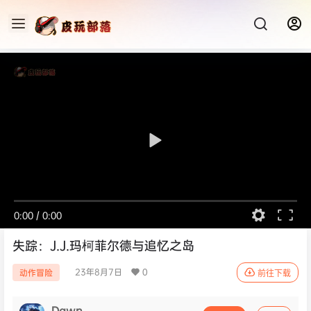
0:00
/
0:00
失踪：J.J.玛柯菲尔德与追忆之岛
23年8月7日
0
动作冒险
前往下载
Dawn