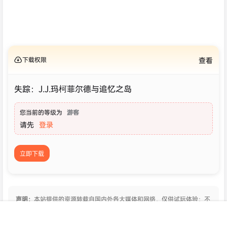
下载权限
查看
失踪：J.J.玛柯菲尔德与追忆之岛
您当前的等级为
游客
请先
登录
立即下载
声明：
本站提供的资源转载自国内外各大媒体和网络，仅供试玩体验；不
得将上述内容用于商业或者非法用途，您必须在下载后的24个小时之
内，从您的电脑中彻底删除上述内容。如果您喜欢该游戏内容，请支持正
首页
专题
认证
搜索
菜单
我的