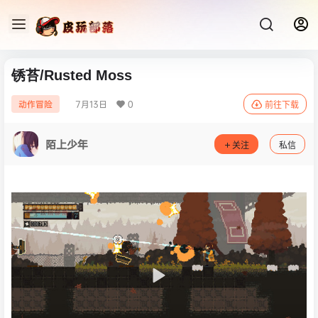
锈苔/Rusted Moss
7月13日
0
动作冒险
前往下载
陌上少年
关注
私信