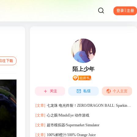
登录 | 注册
前往下载
陌上少年
关注
私信
个人主页
[文章]
七龙珠 电光炸裂！ZERO/DRAGON BALL: Sparking!
ZERO
[文章]
心之眼/MindsEye 动作‎游戏
[文章]
超市模拟器/Supermarket Simulator
[文章]
100%鲜橙汁/100% Orange Juice