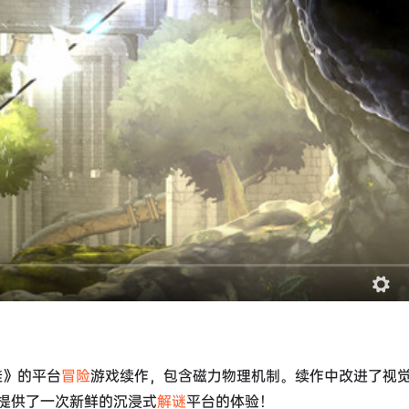
徒》的平台
冒险
游戏续作，包含磁力物理机制。续作中改进了视
提供了一次新鲜的沉浸式
解谜
平台的体验！