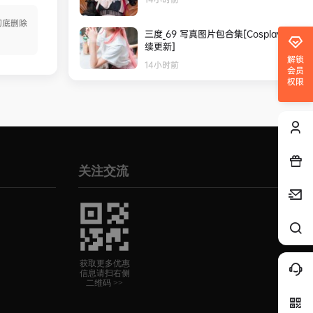
彻底删除
三度_69 写真图片包合集[Cosplay][持
续更新]
解锁
14小时前
会员
权限
关注交流
获取更多优惠
信息请扫右侧
二维码 >>