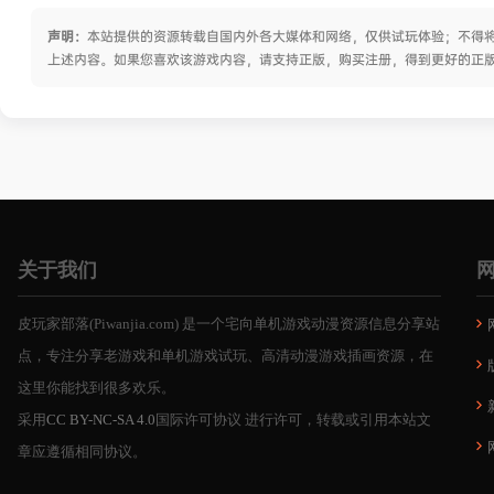
声明：
本站提供的资源转载自国内外各大媒体和网络，仅供试玩体验；不得将
上述内容。如果您喜欢该游戏内容，请支持正版，购买注册，得到更好的正
关于我们
皮玩家部落(Piwanjia.com) 是一个宅向单机游戏动漫资源信息分享站
点，专注分享老游戏和单机游戏试玩、高清动漫游戏插画资源，在
这里你能找到很多欢乐。
采用
CC BY-NC-SA 4.0
国际许可协议 进行许可，转载或引用本站文
章应遵循相同协议。